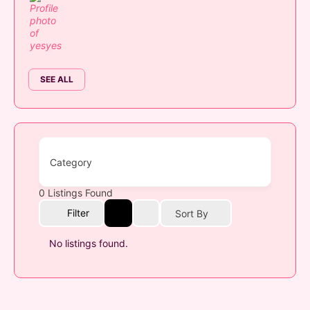
SEE ALL
0
Listings Found
Filter
Sort By
No listings found.